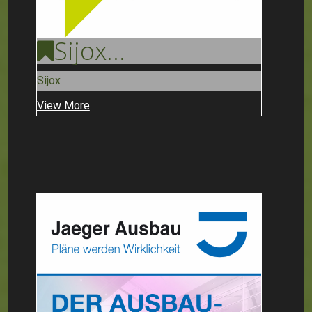
Sijox
...
Sijox
View More