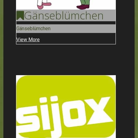
Gänse
Blümchen
Gänseblümchen
View More