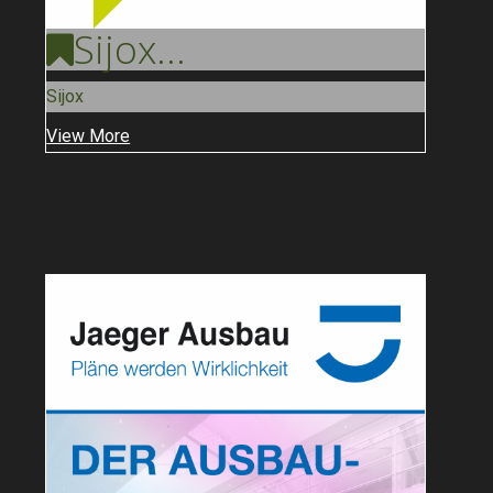
Sijox
...
Sijox
View More