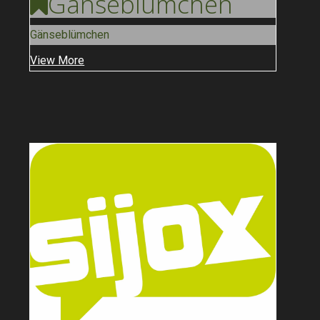
Gänse
Blümchen
Gänseblümchen
View More