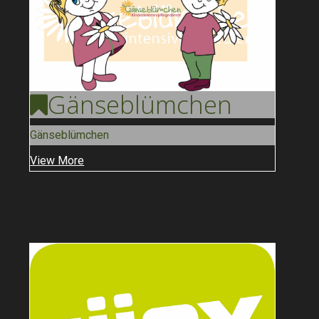
Gänse
Blümchen
Gänseblümchen
View More