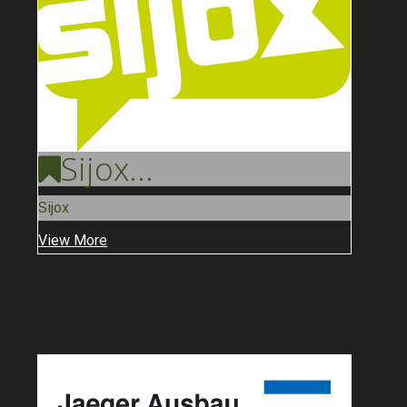
Sijox
...
Sijox
View More