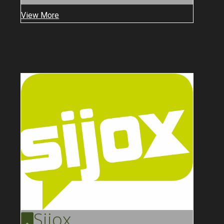
View More
Sijox
...