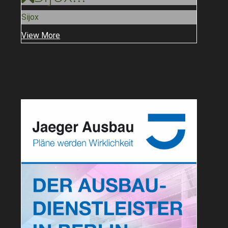
Sijox
View More