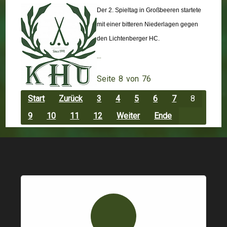
Der 2. Spieltag in Großbeeren startete
mit einer bitteren Niederlagen gegen
den Lichtenberger HC.
...
Seite 8 von 76
Start
Zurück
3
4
5
6
7
8
9
10
11
12
Weiter
Ende