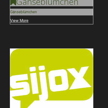
Gänse
Blümchen
Gänseblümchen
View More