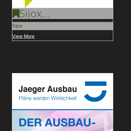
Sijox
...
Sijox
View More