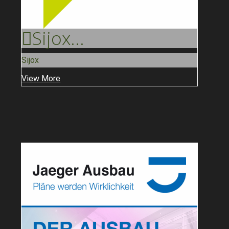
Sijox
...
Sijox
View More