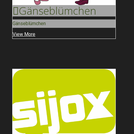
Gänse
Blümchen
Gänseblümchen
View More