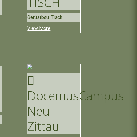
TISCH
Gerüstbau Tisch
View More
Docemus
Campus
Neu
Zittau