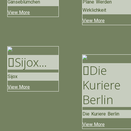
Gänseblümchen
Pläne Werden
Wirklichkeit
View More
View More
Sijox
...
Die
Sijox
Kuriere
View More
Berlin
Die Kuriere Berlin
View More