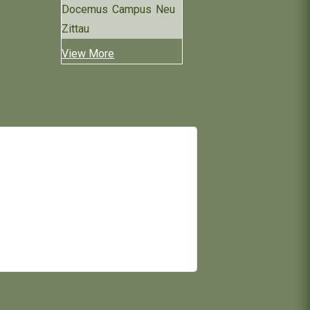
Docemus Campus Neu
Zittau
View More